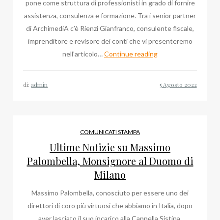
pone come struttura di professionisti in grado di fornire
assistenza, consulenza e formazione. Tra i senior partner
di ArchimediA c’è Rienzi Gianfranco, consulente fiscale,
imprenditore e revisore dei conti che vi presenteremo
Comunicato
nell’articolo…
Continue reading
Stampa:
Gianfranco
di:
admin
Rienzi,
Agosto
2022
COMUNICATI STAMPA
Ultime Notizie su Massimo
Palombella, Monsignore al Duomo di
Milano
Massimo Palombella, conosciuto per essere uno dei
direttori di coro più virtuosi che abbiamo in Italia, dopo
aver lasciato il suo incarico alla Cappella Sistina,