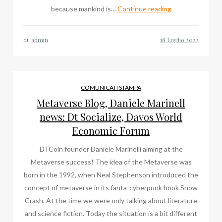
Daniele
because mankind is…
Continue reading
Marinelli
news:
di:
admin
Metaverse,
Davos
World
Economic
COMUNICATI STAMPA
Forum,
Metaverse Blog, Daniele Marinell
Dt
news: Dt Socialize, Davos World
Socialize
Economic Forum
DTCoin founder Daniele Marinelli aiming at the
Metaverse success! The idea of the Metaverse was
born in the 1992, when Neal Stephenson introduced the
concept of metaverse in its fanta-cyberpunk book Snow
Crash. At the time we were only talking about literature
and science fiction. Today the situation is a bit different