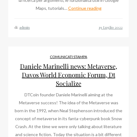
la ricerca per argomenti, le funzionalità utili in Google
Dott
Maps, tutorials…
Continue reading
Carlo
Del
di:
admin
Pero
a
Latina,
tutte
COMUNICATI STAMPA
le
Daniele Marinelli news: Metaverse,
volte
Davos World Economic Forum, Dt
che
Socialize
ne
DTCoin founder Daniele Marinelli aiming at the
abbiamo
Metaverse success! The idea of the Metaverse was
parlato
born in the 1992, when Neal Stephenson introduced the
concept of metaverse in its fanta-cyberpunk book Snow
Crash. At the time we were only talking about literature
and science fiction. Today the situation is a bit different