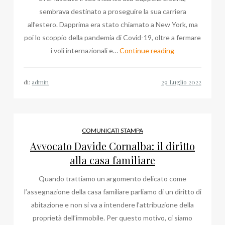
sembrava destinato a proseguire la sua carriera
all’estero. Dapprima era stato chiamato a New York, ma
poi lo scoppio della pandemia di Covid-19, oltre a fermare
Ultime
i voli internazionali e…
Continue reading
Notizie
su
di:
admin
Massimo
Palombella,
Monsignore
al
COMUNICATI STAMPA
Duomo
Avvocato Davide Cornalba: il diritto
di
alla casa familiare
Milano
Quando trattiamo un argomento delicato come
l’assegnazione della casa familiare parliamo di un diritto di
abitazione e non si va a intendere l’attribuzione della
proprietà dell’immobile. Per questo motivo, ci siamo