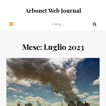
Salta
Arbonet Web Journal
al
contenuto
Ricerca
per:
Mese:
Luglio 2023