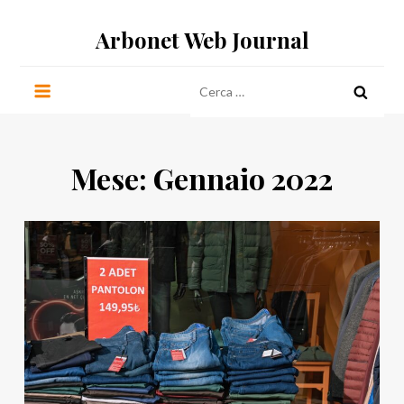
Salta
Arbonet Web Journal
al
contenuto
Ricerca
per:
Mese:
Gennaio 2022