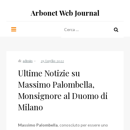
Salta
Arbonet Web Journal
al
contenuto
Ricerca
per:
di:
admin
Ultime Notizie su
Massimo Palombella,
Monsignore al Duomo di
Milano
Massimo Palombella
, conosciuto per essere uno