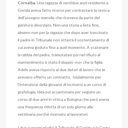
Cornalba.
Una ragazza di ventidue anni residente a
Gorizia aveva fatto ricorso per contrastare la revoca
dell’assegno mensile che riceveva da parte del
genitore divorziato. Non una storia a lieto fine,
almeno non per la ragazza che dopo aver trascinato
il padre in Tribunale non otterrà il sostentamento di
cui aveva goduto fino a quel momento.
A scatenare
la rabbia del padre, tramutatasi poi nel rifiuto al
mantenimento è stato il doppio «no» che la figlia
Adele aveva risposto ai due datori di lavoro che le
avevano offerto un contratto. Inizialmente per
l’intenzione della giovane di iscriversi a un corso di
grafologia, idea poi accantonata per seguire un
corso di due anni in ottica a Bologna che però aveva
una frequenza ridotta di un solo giorno alla
settimana perché riservato ai lavoratori.
I due supremi giudici il Tribunale di Gorizia e la Corte