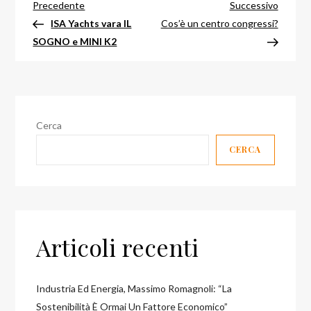
Navigazione
Articolo
Articol
Precedente
Successivo
precedente
success
ISA Yachts vara IL
Cos’è un centro congressi?
articoli
SOGNO e MINI K2
Cerca
CERCA
Articoli recenti
Industria Ed Energia, Massimo Romagnoli: “la
Sostenibilità È Ormai Un Fattore Economico”