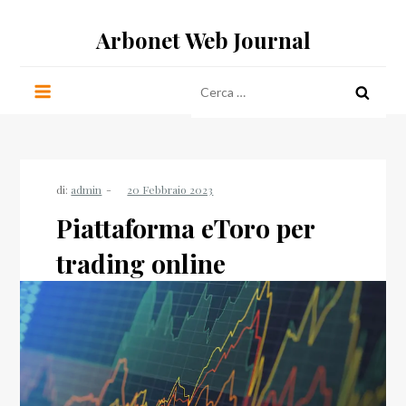
Salta
Arbonet Web Journal
al
contenuto
Ricerca
per:
di:
admin
Piattaforma eToro per
trading online