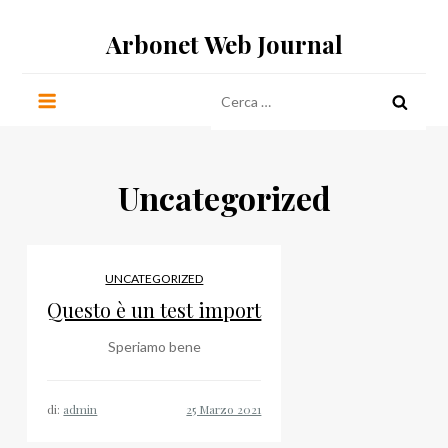
Salta
Arbonet Web Journal
al
contenuto
Ricerca
per:
Uncategorized
UNCATEGORIZED
Questo è un test import
Speriamo bene
di:
admin