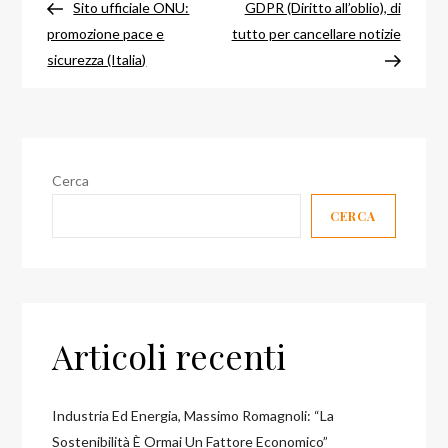
precedente
success
Sito ufficiale ONU:
GDPR (Diritto all’oblio), di
articoli
promozione pace e
tutto per cancellare notizie
sicurezza (Italia)
Cerca
CERCA
Articoli recenti
Industria Ed Energia, Massimo Romagnoli: “la
Sostenibilità È Ormai Un Fattore Economico”