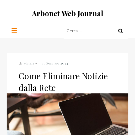
Salta
Arbonet Web Journal
al
contenuto
Ricerca
per:
di:
admin
Come Eliminare Notizie
dalla Rete