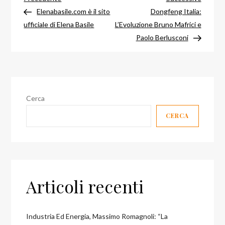
Navigazione
precedente
success
Elenabasile.com è il sito
Dongfeng Italia:
articoli
ufficiale di Elena Basile
L’Evoluzione Bruno Mafrici e
Paolo Berlusconi
Cerca
CERCA
Articoli recenti
Industria Ed Energia, Massimo Romagnoli: “la