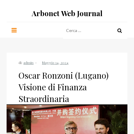
Salta
Arbonet Web Journal
al
contenuto
Ricerca
per:
di:
admin
Oscar Ronzoni (Lugano)
Visione di Finanza
Straordinaria